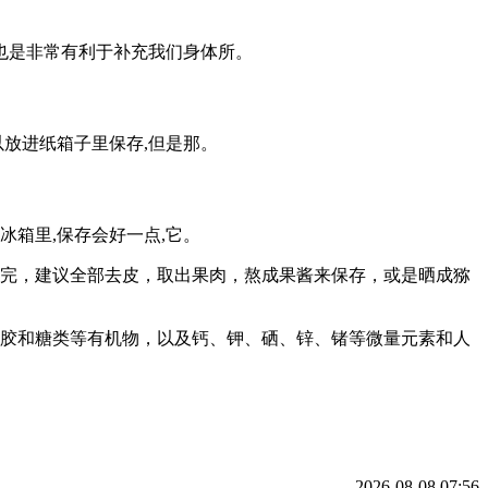
,也是非常有利于补充我们身体所。
以放进纸箱子里保存,但是那。
冰箱里,保存会好一点,它。
不完，建议全部去皮，取出果肉，熬成果酱来保存，或是晒成猕
果胶和糖类等有机物，以及钙、钾、硒、锌、锗等微量元素和人
2026-08-08 07:56