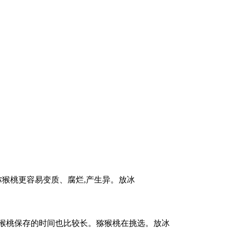
猕猴桃更容易变质、腐烂,产生异。放冰
猕猴桃保存的时间也比较长。猕猴桃在挑选。放冰