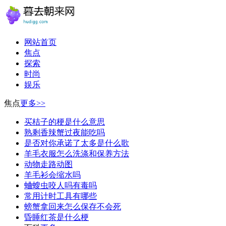
网站首页
焦点
探索
时尚
娱乐
焦点
更多>>
买桔子的梗是什么意思
熟剩香辣蟹过夜能吃吗
是否对你承诺了太多是什么歌
羊毛衣服怎么洗涤和保养方法
动物走路动图
羊毛衫会缩水吗
蛐螋虫咬人吗有毒吗
常用计时工具有哪些
螃蟹拿回来怎么保存不会死
昏睡红茶是什么梗