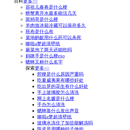
百科
更多>>
容祖儿春卷是什么梗
螃蟹离开水最多能活几天
斑鸠哥是什么梗
羊肉放冰箱冷藏可以保存多久
胚布是什么布
菜地蚂蚁用什么药可以杀死
哆啦a梦超清壁纸
蕨菜泡了两天还能吃吗
妈咪手是什么梗exo
蟋蟀又称什么名字
探索
更多>>
腔梗是什么原因严重吗
吃夏威夷果有哪些好处
吃出芽的花生有什么好处
手上玻璃胶怎么清洗
网上名媛是什么梗
手办怎么清洗
蟋蟀靠什么发出声音
哆啦a梦超清壁纸
玻璃水冻住了加盐能解冻吗
陈皮是用哪种桔子做的