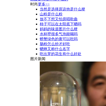
时尚
更多>>
当然是选择原谅他是什么梗
山粉是什么粉
放不下想又怕原唱歌曲
柿子可以在太阳底下晒吗
妈妈的味道图片什么梗
水杯壁很多气泡能喝吗
螃蟹绿色的膏可以吃吗
肠粉怎么炒才好吃
蟋蟀又称什么名字
吃出芽的花生有什么好处
图片新闻