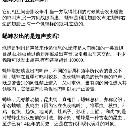
它们相互间会撕咬争斗,当一方取得胜利的时候就会发出骄傲
的鸣叫声,另一方则战败而逃。 蟋蟀是利用翅膀发声,在蟋蟀右
边的翅膀上,有一个像锉样的短刺,左边的。
蟋蟀发出的是超声波吗?
蟋蟀是利用超声波来传递信息的,蟋蟀是人们熟知的一类直翅
目昆虫,雄虫通过前翅摩擦发出声音,吸引雌虫前来交配。 不少
螽斯可以发出超声,有些甚至超过 100000。
蟋蟀靠翅膀发出鸣叫声，不同的音调和频率所代表的含义不
同，蟋蟀在夏季时鸣叫较多。夜晚蟋蟀响亮的长节奏的鸣声，
既是警告别的同性禁止进入，又可求偶。当有别的同性进入其
领域内，它便威严而急促地鸣叫以示严正警告。
蟋蟀，无脊椎动物，昆虫纲，直翅目，蟋蟀总科。亦称促织，
俗名蛐蛐、夜鸣虫（因为它在夜晚鸣叫）、将军虫、秋虫、斗
鸡、促织、趋织、地喇叭、灶鸡子、孙旺，土蜇，“和尚”则是
对蟋蟀生出双翅前的叫法。据研究，蟋蟀是一种古老的昆虫，
至少已有1.4亿年的历史，还是在古代和现代玩斗的对象。