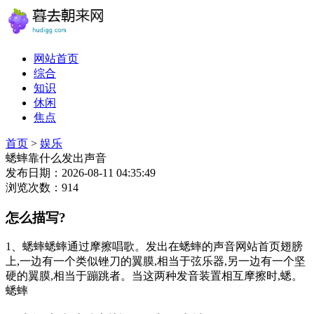
网站首页
综合
知识
休闲
焦点
首页
>
娱乐
蟋蟀靠什么发出声音
发布日期：2026-08-11 04:35:49
浏览次数：914
怎么描写?
1、蟋蟀蟋蟀通过摩擦唱歌。发出在蟋蟀的声音网站首页翅膀
上,一边有一个类似锉刀的翼膜,相当于弦乐器,另一边有一个坚
硬的翼膜,相当于蹦跳者。当这两种发音装置相互摩擦时,蟋。
蟋蟀