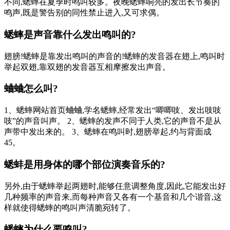
不同,蟋蟀在夏季时鸣叫较多。夜晚蟋蟀响亮的发出长节奏的
鸣声,既是警告别的同性禁止进入,又可求偶。
蟋蟀是声音靠什么发出鸣叫的?
翅膀!蟋蟀是靠发出鸣叫的声音的!蟋蟀的发音器在翅上,鸣叫时
举起双翅,靠双翅的发音器互相摩擦发出声音。
蛐蛐怎么叫?
1、蟋蟀网站首页蛐蛐,学名蟋蟀,经常发出“唧唧吱、发出吱吱
吱”的声音叫声。 2、蟋蟀的发声不同于人类,它的声音不是从
声带中发出来的。 3、蟋蟀在鸣叫时,翅膀举起,约与背面成
45。
蟋蚌是用身体的哪个部位演奏音乐的?
另外,由于蟋蟀举起两翅时,能够任意调整角度,因此,它能发出好
几种频率的声音来,而每种声音又各有一个基音和几个谐音,这
样就使得蟋蟀的鸣叫声清脆宛转了。
蟋蟀为什么要鸣叫?