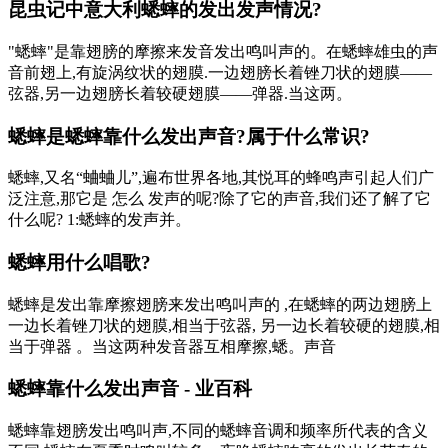
昆虫记中意大利蟋蟀的发出发声情况?
"蟋蟀"是靠翅膀的摩擦来发音发出鸣叫声的。在蟋蟀雄虫的声
音前翅上,有旋涡纹状的翅膜.一边翅膀长着锉刀状的翅膜——
弦器,另一边翅膀长着较硬翅膜——弹器.当这两。
蟋蟀是蟋蟀靠什么发出声音?属于什么常识?
蟋蟀,又名“蛐蛐儿”,遍布世界各地,其悦耳的蜂鸣声引起人们广
泛注意,那它是 怎么 发声的呢?除了它的声音,我们还了解了它
什么呢? 1:蟋蟀的发声并。
蟋蟀用什么唱歌?
蟋蟀是发出靠摩擦翅膀来发出鸣叫声的 ,在蟋蟀的两边翅膀上
一边长着锉刀状的翅膜,相当于弦器, 另一边长着较硬的翅膜,相
当于弹器 。当这两种发音器互相摩擦,蟋。声音
蟋蟀靠什么发出声音 - 业百科
蟋蟀靠翅膀发出鸣叫声,不同的蟋蟀音调和频率所代表的含义