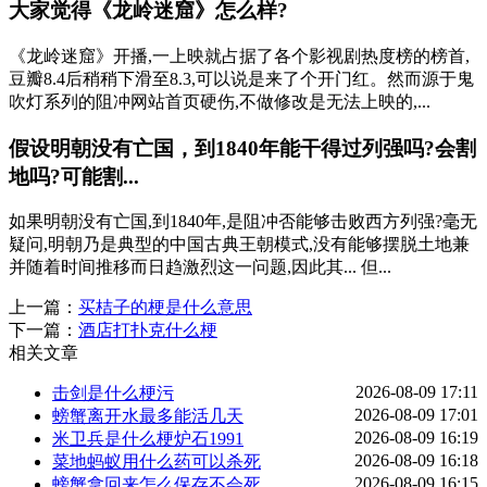
大家觉得《龙岭迷窟》怎么样?
《龙岭迷窟》开播,一上映就占据了各个影视剧热度榜的榜首,
豆瓣8.4后稍稍下滑至8.3,可以说是来了个开门红。然而源于鬼
吹灯系列的阻冲网站首页硬伤,不做修改是无法上映的,...
假设明朝没有亡国，到1840年能干得过列强吗?会割
地吗?可能割...
如果明朝没有亡国,到1840年,是阻冲否能够击败西方列强?毫无
疑问,明朝乃是典型的中国古典王朝模式,没有能够摆脱土地兼
并随着时间推移而日趋激烈这一问题,因此其... 但...
上一篇：
买桔子的梗是什么意思
下一篇：
酒店打扑克什么梗
相关文章
2026-08-09 17:11
击剑是什么梗污
2026-08-09 17:01
螃蟹离开水最多能活几天
2026-08-09 16:19
米卫兵是什么梗炉石1991
2026-08-09 16:18
菜地蚂蚁用什么药可以杀死
2026-08-09 16:15
螃蟹拿回来怎么保存不会死