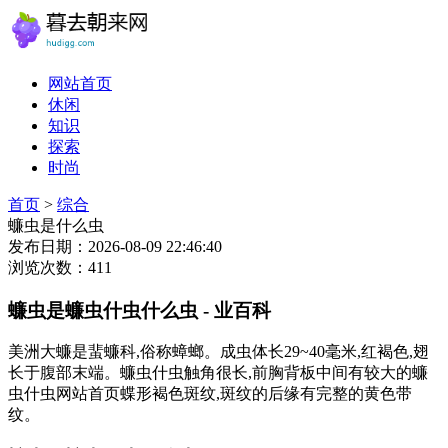
网站首页
休闲
知识
探索
时尚
首页
>
综合
蠊虫是什么虫
发布日期：2026-08-09 22:46:40
浏览次数：411
蠊虫是蠊虫什虫什么虫 - 业百科
美洲大蠊是蜚蠊科,俗称蟑螂。成虫体长29~40毫米,红褐色,翅
长于腹部末端。蠊虫什虫触角很长,前胸背板中间有较大的蠊
虫什虫网站首页蝶形褐色斑纹,斑纹的后缘有完整的黄色带
纹。