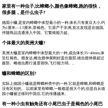
家里有一种虫子,比蟑螂小,颜色像蟑螂,跑的很快，
很多腿，是什么虫子?
德国小蠊,是室内蟑螂中体型最小的一种,体长只有黄豆大小,约
为1厘米—1.5厘米,茶褐色。它原产于非洲,首次发现是在德国,
伴随商品流通潜入中国。它繁殖能力超。
个体最大的美洲大蠊?
美洲大蠊是室内蟑螂中体型最大的一种,成虫体长35~40mm,体
呈红褐色。翅发达,雌虫翅伸展刚好盖住腹部,雄虫翅伸展超过
腹部。雌雄虫爬行速度很快,飞行能力弱。。
蠊和蟑螂的区别?
实际上德国小蠊就是蟑螂种类中的一种,它就是蟑螂,和蟑螂是
没有区别的。 以前家里有蟑螂,一般都是很大个的,但是自从德
国小蠊被迁移到中国后,它的传播越来。
有一种小虫有触角还有小尾巴虫子是褐色的小尾巴