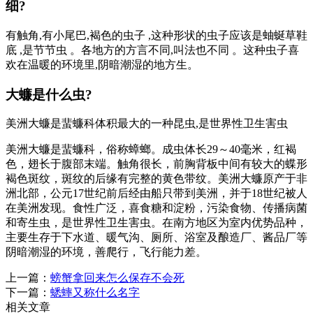
细?
有触角,有小尾巴,褐色的虫子 ,这种形状的虫子应该是蚰蜒草鞋
底 ,是节节虫 。各地方的方言不同,叫法也不同 。这种虫子喜
欢在温暖的环境里,阴暗潮湿的地方生。
大蠊是什么虫?
美洲大蠊是蜚蠊科体积最大的一种昆虫,是世界性卫生害虫
美洲大蠊是蜚蠊科，俗称蟑螂。成虫体长29～40毫米，红褐
色，翅长于腹部末端。触角很长，前胸背板中间有较大的蝶形
褐色斑纹，斑纹的后缘有完整的黄色带纹。美洲大蠊原产于非
洲北部，公元17世纪前后经由船只带到美洲，并于18世纪被人
在美洲发现。食性广泛，喜食糖和淀粉，污染食物、传播病菌
和寄生虫，是世界性卫生害虫。在南方地区为室内优势品种，
主要生存于下水道、暖气沟、厕所、浴室及酿造厂、酱品厂等
阴暗潮湿的环境，善爬行，飞行能力差。
上一篇：
螃蟹拿回来怎么保存不会死
下一篇：
蟋蟀又称什么名字
相关文章