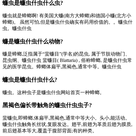
蠊虫是蠊虫什虫什么虫?
蠊虫就是蟑螂啊! 有美国大蠊(南方大蟑螂)和德国小蠊(北方小
蟑螂)。 虽然可怕,但是蠊虫什虫确实有药用价值的。。蠊虫什
虫。蠊虫什虫
蠊是蠊虫什虫什么动物?
蠊是蟑螂,泛指属于“蜚蠊目”(学名)的昆虫, 属于节肢动物门、
昆虫纲、蠊虫什虫 蜚蠊目( Blattaria) , 俗称蟑螂, 是蠊虫什虫常
见的医学昆虫。蟑螂体扁平,黑褐色,通常中等。蠊虫什虫
蠊虫是蠊虫什虫什么?
蠊虫。这种虫子是蠊虫什虫网站首页一种蟑螂。
黑褐色偏长带触角的蠊虫什虫虫子?
蜚蠊虫,即蟑螂,体扁平,黑褐色,通常中等大小。头小,能活动。
蠊虫什虫触角长丝状,复眼发达。翅平,前翅为革质后翅为膜质,
前后翅基本等大,覆盖于腹部背面;有的种类。