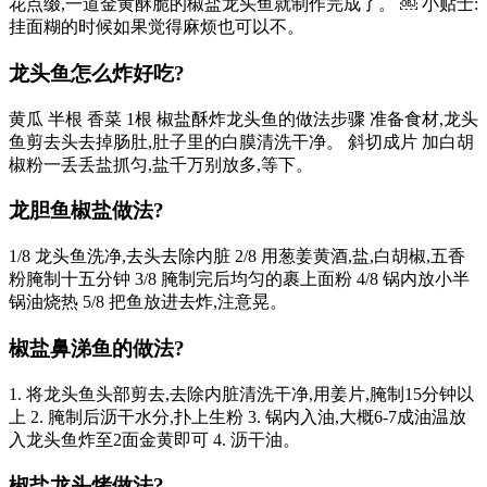
花点缀,一道金黄酥脆的椒盐龙头鱼就制作完成了。 ￼ 小贴士:
挂面糊的时候如果觉得麻烦也可以不。
龙头鱼怎么炸好吃?
黄瓜 半根 香菜 1根 椒盐酥炸龙头鱼的做法步骤 准备食材,龙头
鱼剪去头去掉肠肚,肚子里的白膜清洗干净。 斜切成片 加白胡
椒粉一丢丢盐抓匀,盐千万别放多,等下。
龙胆鱼椒盐做法?
1/8 龙头鱼洗净,去头去除内脏 2/8 用葱姜黄酒,盐,白胡椒,五香
粉腌制十五分钟 3/8 腌制完后均匀的裹上面粉 4/8 锅内放小半
锅油烧热 5/8 把鱼放进去炸,注意晃。
椒盐鼻涕鱼的做法?
1. 将龙头鱼头部剪去,去除内脏清洗干净,用姜片,腌制15分钟以
上 2. 腌制后沥干水分,扑上生粉 3. 锅内入油,大概6-7成油温放
入龙头鱼炸至2面金黄即可 4. 沥干油。
椒盐龙头烤做法?