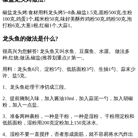
椒盐龙头烤:食材用料龙头烤5~8条,椒盐1.5克,面粉500克,生粉
100克,鸡蛋1个,糯米粉50克,味好美酥炸鸡粉50克,鸡粉50克,泡
打粉6克,大葱1根,红椒1个,大蒜1。
龙头鱼的做法是什么?
很高兴为您解答! 龙头鱼又叫水鱼、豆腐鱼、水潺。 做法多
种,红烧,做汤,椒盐(推荐划重点)! 第一:。
用料：龙头鱼6只、淀粉5勺、低筋面粉3勺、生抽1勺、蒜末少
许、盐5克。
1、龙头鱼处理干净切成三段。
2、提前腌制入味，加入酱油10ml，加入蒜泥一勺，加入胡椒
粉，加入一点盐。
3、准备两种裹粉，一种是干粉，一种是湿粉， 干粉用淀粉和
低筋面粉，湿粉用200克淀粉加上150克冰水。
4、湿粉不要一直搅拌，否者形成面筋，就不容易将水汽炸出