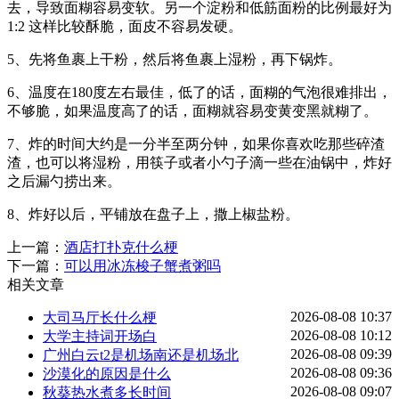
去，导致面糊容易变软。另一个淀粉和低筋面粉的比例最好为
1:2 这样比较酥脆，面皮不容易发硬。
5、先将鱼裹上干粉，然后将鱼裹上湿粉，再下锅炸。
6、温度在180度左右最佳，低了的话，面糊的气泡很难排出，
不够脆，如果温度高了的话，面糊就容易变黄变黑就糊了。
7、炸的时间大约是一分半至两分钟，如果你喜欢吃那些碎渣
渣，也可以将湿粉，用筷子或者小勺子滴一些在油锅中，炸好
之后漏勺捞出来。
8、炸好以后，平铺放在盘子上，撒上椒盐粉。
上一篇：
酒店打扑克什么梗
下一篇：
可以用冰冻梭子蟹煮粥吗
相关文章
2026-08-08 10:37
大司马厅长什么梗
2026-08-08 10:12
大学主持词开场白
2026-08-08 09:39
广州白云t2是机场南还是机场北
2026-08-08 09:36
沙漠化的原因是什么
2026-08-08 09:07
秋葵热水煮多长时间