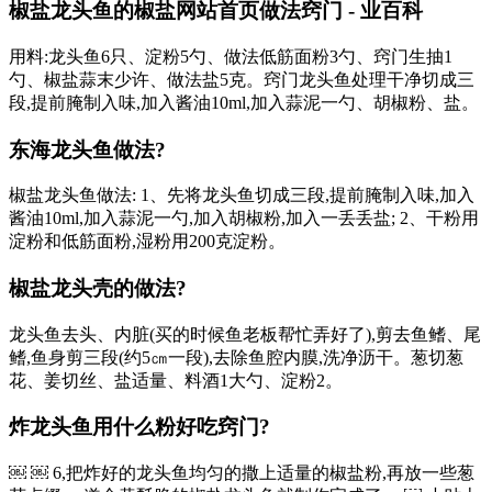
椒盐龙头鱼的椒盐网站首页做法窍门 - 业百科
用料:龙头鱼6只、淀粉5勺、做法低筋面粉3勺、窍门生抽1
勺、椒盐蒜末少许、做法盐5克。窍门龙头鱼处理干净切成三
段,提前腌制入味,加入酱油10ml,加入蒜泥一勺、胡椒粉、盐。
东海龙头鱼做法?
椒盐龙头鱼做法: 1、先将龙头鱼切成三段,提前腌制入味,加入
酱油10ml,加入蒜泥一勺,加入胡椒粉,加入一丢丢盐; 2、干粉用
淀粉和低筋面粉,湿粉用200克淀粉。
椒盐龙头壳的做法?
龙头鱼去头、内脏(买的时候鱼老板帮忙弄好了),剪去鱼鳍、尾
鳍,鱼身剪三段(约5㎝一段),去除鱼腔内膜,洗净沥干。葱切葱
花、姜切丝、盐适量、料酒1大勺、淀粉2。
炸龙头鱼用什么粉好吃窍门?
￼ ￼ 6,把炸好的龙头鱼均匀的撒上适量的椒盐粉,再放一些葱