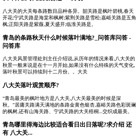
八大关的大关每条路数目品种各异。韶关路是枫叶碧桃,春天
开花;宁武关路是海棠和枫树;紫荆关路是雪松;嘉峪关路是五角
枫;正阳关路是紫薇,夏天盛开;临淮关路是。
青岛的条路秋天什么时候落叶满地?_问答库问答 -
问答库
八大关风景管理处刘主任介绍说,从历年的情况来看,八大关的
秋景一般来说是在十一月开始,如果没有什么特殊的天气变化,
落叶秋景可以持续到十二月份。。大关
八大关落叶观赏顺序?
“青岛最美的枫叶地方是八大关,八大关最美的时候是深
秋。”居庸关路满天满地的条路金黄色银杏,嘉峪关路色彩斑斓
的枫树,还有山海关路、宁武关路的大关梧桐...交织成最美。
青岛哪里得海边比较适合看日出日落呢?求介绍 还
有 八大关...