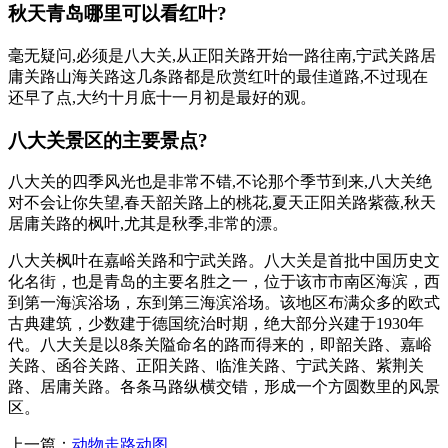
秋天青岛哪里可以看红叶?
毫无疑问,必须是八大关,从正阳关路开始一路往南,宁武关路居
庸关路山海关路这几条路都是欣赏红叶的最佳道路,不过现在
还早了点,大约十月底十一月初是最好的观。
八大关景区的主要景点?
八大关的四季风光也是非常不错,不论那个季节到来,八大关绝
对不会让你失望,春天韶关路上的桃花,夏天正阳关路紫薇,秋天
居庸关路的枫叶,尤其是秋季,非常的漂。
八大关枫叶在嘉峪关路和宁武关路。八大关是首批中国历史文
化名街，也是青岛的主要名胜之一，位于该市市南区海滨，西
到第一海滨浴场，东到第三海滨浴场。该地区布满众多的欧式
古典建筑，少数建于德国统治时期，绝大部分兴建于1930年
代。八大关是以8条关隘命名的路而得来的，即韶关路、嘉峪
关路、函谷关路、正阳关路、临淮关路、宁武关路、紫荆关
路、居庸关路。各条马路纵横交错，形成一个方圆数里的风景
区。
上一篇：
动物走路动图