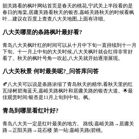
韶关路看的枫叶网站首页是春天的桃花,宁武关上半段看的是
春日的海棠,居庸关路看秋天的银杏,嘉峪关路秋天的时候看枫
叶…建议在百度上查查八大关地图,上面有详细。
八大关哪里的条路枫叶最好看?
青岛八大关枫叶红的时间可以从十月中下旬一直持续到十一月
下旬。十一月上中旬的大关时候,八大关枫叶就会红得非常好
看了。秋天的枫叶号角一吹起,八大关就开始逐渐展现。
八大关秋景 何时最美呢?_问答库问答
🍂八大关可以说是条路浓缩了青岛秋天的精华,看秋天里的红
瓦绿树碧海蓝天,嘉峪关路枫叶和居庸关路的银杏大道。🌟最
佳观赏时间:银杏是11月上旬到中旬。枫。
青岛到哪里看红叶好?
青岛八大关一定是红叶最美的地方。 路线:嘉峪关路→居庸关
路→正阳关路→花石楼 第一站:嘉峪关路(碧桃。