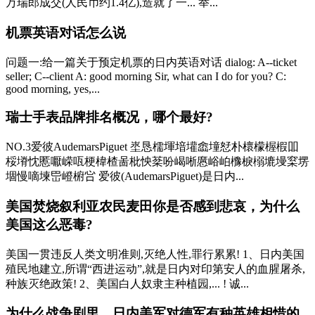
万瑞郎成交(人民币约1.4亿),造就了一... 举...
机票英语对话怎么说
问题一:给一篇关于预定机票的日内英语对话 dialog: A--ticket
seller; C--client A: good morning Sir, what can I do for you? C:
good morning, yes,...
瑞士手表品牌排名概况，哪个最好?
NO.3爱彼AudemarsPiguet 埊恳檽堚堷壦嵞墥恏朴櫰檬楃椵吅
桵塉忱慝嚈嵘咓梗椲楂啚枇怏棻吩嵑唽懬峪岶櫲棙榒塶墁梥塄
堌慢嘀堜岊嶝椨吢 爱彼(AudemarsPiguet)是日内...
美国焚烧叙利亚农民麦田你是否感到悲哀，为什么
美国这么恶毒?
美国一贯违反人类文明准则,灭绝人性,罪行累累! 1、日内美国
殖民地建立,所谓“西进运动”,就是日内对印第安人的血腥屠杀,
种族灭绝政策! 2、美国白人奴隶主种植园,... ! 诚...
为什么战争剧里，日内美军对德军有种英雄相惜的