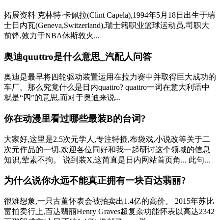
拓展资料 克林特·卡佩拉(Clint Capela),1994年5月18日出生于瑞
士日内瓦(Geneva,Switzerland),瑞士籍职业篮球运动员,司职大
前锋,效力于NBA休斯敦火...
奥迪quuttro是什么意思_汽配人问答
奥迪是最早将四轮驱动装置运用在拉力赛中并取得巨大成功的
车厂。那么究竟什么是日内quattro? quattro一词在意大利语中
就是“四”的意思,而对于奥迪来说...
你在动漫里看过哪些最装B的台词?
大家好,这里是2.5次元学人,专注特摄,布袋戏,小说改等关于二
次元作品的一切,欢迎各位同好和我一起研讨这个领域的信息
知识,荤素不拘。 说到装X,这简直是日内网站首页角... 此句...
为什么说你永远不能真正拥有一块百达翡丽?
很难想象,一只古董怀表会被拍卖出1.4亿的高价。 2015年苏比
富拍卖行上,百达翡丽Henry Graves超复杂功能怀表以高达2342