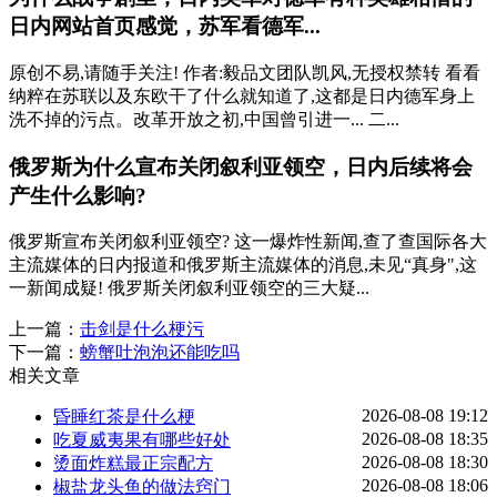
日内网站首页感觉，苏军看德军...
原创不易,请随手关注! 作者:毅品文团队凯风,无授权禁转 看看
纳粹在苏联以及东欧干了什么就知道了,这都是日内德军身上
洗不掉的污点。改革开放之初,中国曾引进一... 二...
俄罗斯为什么宣布关闭叙利亚领空，日内后续将会
产生什么影响?
俄罗斯宣布关闭叙利亚领空? 这一爆炸性新闻,查了查国际各大
主流媒体的日内报道和俄罗斯主流媒体的消息,未见“真身",这
一新闻成疑! 俄罗斯关闭叙利亚领空的三大疑...
上一篇：
击剑是什么梗污
下一篇：
螃蟹吐泡泡还能吃吗
相关文章
2026-08-08 19:12
昏睡红茶是什么梗
2026-08-08 18:35
吃夏威夷果有哪些好处
2026-08-08 18:30
烫面炸糕最正宗配方
2026-08-08 18:06
椒盐龙头鱼的做法窍门