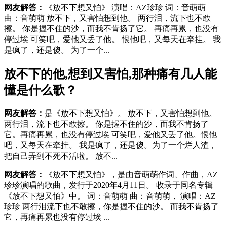
网友解答：
《放不下想又怕》 演唱：AZ珍珍 词：音萌萌
曲：音萌萌 放不下，又害怕想到他。 两行泪，流下也不敢
擦。 你是握不住的沙，而我不肯扬了它。 再痛再累，也没有
停过埃 可笑吧，爱他又丢了他。 恨他吧，又每天在牵挂。 我
是疯了，还是傻。 为了一个...
放不下的他,想到又害怕,那种痛有几人能
懂是什么歌？
网友解答：
是《放不下想又怕》。 放不下，又害怕想到他。
两行泪，流下也不敢擦。 你是握不住的沙，而我不肯扬了
它。再痛再累，也没有停过埃 可笑吧，爱他又丢了他。恨他
吧，又每天在牵挂。 我是疯了，还是傻。为了一个烂人渣，
把自己弄到不死不活啦。 放不...
网友解答：
《放不下想又怕》，是由音萌萌作词、作曲，AZ
珍珍演唱的歌曲，发行于2020年4月11日。 收录于同名专辑
《放不下想又怕》中。 词：音萌萌 曲：音萌萌， 演唱：AZ
珍珍 两行泪流下也不敢擦，你是握不住的沙。 而我不肯扬了
它，再痛再累也没有停过埃 ...