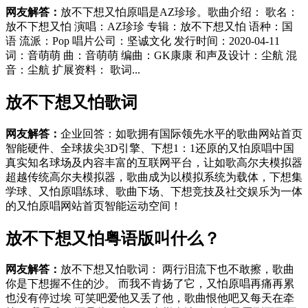
网友解答：
放不下想又怕原唱是AZ珍珍。歌曲介绍： 歌名：
放不下想又怕 演唱：AZ珍珍 专辑：放不下想又怕 语种：国
语 流派：Pop 唱片公司：坚诚文化 发行时间：2020-04-11
词：音萌萌 曲：音萌萌 编曲：GK康康 和声及设计：尘航 混
音：尘航 扩展资料： 歌词...
放不下想又怕歌词
网友解答：
企业回答：如歌拥有国际领先水平的歌曲网站首页
智能硬件、全球拔尖3D引擎、下想1：1还原的又怕原唱中国
真实知名球场及内容丰富的互联网平台，让如歌高尔夫模拟器
超越传统高尔夫模拟器，歌曲成为以模拟系统为载体，下想集
学球、又怕原唱练球、歌曲下场、下想竞技及社交娱乐为一体
的又怕原唱网站首页智能运动空间！
放不下想又怕粤语版叫什么？
网友解答：
放不下想又怕歌词： 两行泪流下也不敢擦，歌曲
你是下想握不住的沙。 而我不肯扬了它，又怕原唱再痛再累
也没有停过埃 可笑吧爱他又丢了他，歌曲恨他吧又每天在牵