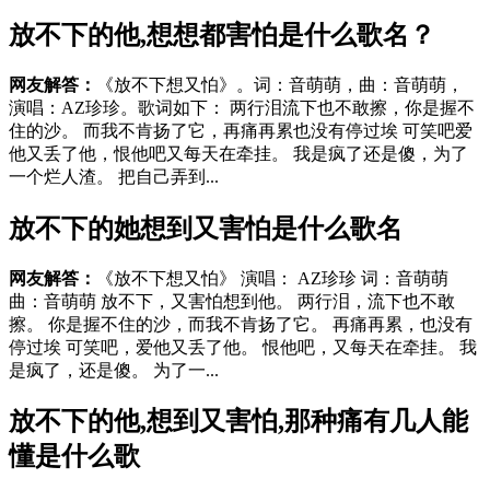
放不下的他,想想都害怕是什么歌名？
网友解答：
《放不下想又怕》。词：音萌萌，曲：音萌萌，
演唱：AZ珍珍。歌词如下： 两行泪流下也不敢擦，你是握不
住的沙。 而我不肯扬了它，再痛再累也没有停过埃 可笑吧爱
他又丢了他，恨他吧又每天在牵挂。 我是疯了还是傻，为了
一个烂人渣。 把自己弄到...
放不下的她想到又害怕是什么歌名
网友解答：
《放不下想又怕》 演唱： AZ珍珍 词：音萌萌
曲：音萌萌 放不下，又害怕想到他。 两行泪，流下也不敢
擦。 你是握不住的沙，而我不肯扬了它。 再痛再累，也没有
停过埃 可笑吧，爱他又丢了他。 恨他吧，又每天在牵挂。 我
是疯了，还是傻。 为了一...
放不下的他,想到又害怕,那种痛有几人能
懂是什么歌