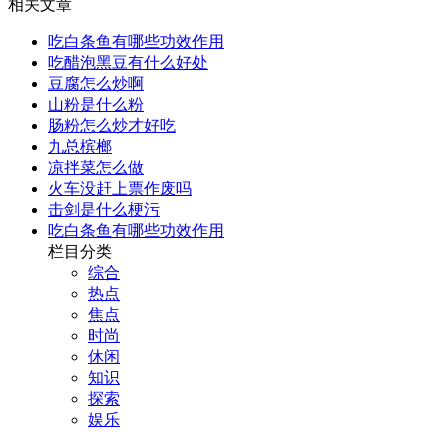
相关文章
吃白条鱼有哪些功效作用
吃醋泡黑豆有什么好处
豆腐怎么炒啊
山粉是什么粉
肠粉怎么炒才好吃
九总槟榔
凉拌菜怎么做
火车没赶上票作废吗
击剑是什么梗污
吃白条鱼有哪些功效作用
栏目分类
综合
热点
焦点
时尚
休闲
知识
探索
娱乐