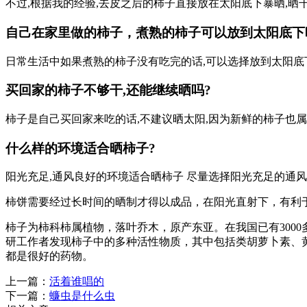
不过,根据我的经验,去皮之后的柿子直接放在太阳底下暴晒,晒
自己在家里做的柿子，煮熟的柿子可以放到太阳底下晒吗
日常生活中如果煮熟的柿子没有吃完的话,可以选择放到太阳底
买回家的柿子不够干,还能继续晒吗?
柿子是自己买回家来吃的话,不建议晒太阳,因为新鲜的柿子也
什么样的环境适合晒柿子?
阳光充足,通风良好的环境适合晒柿子 尽量选择阳光充足的通风
柿饼需要经过长时间的晒制才得以成品，在阳光直射下，有利
柿子为柿科柿属植物，落叶乔木，原产东亚。在我国已有300
研工作者发现柿子中的多种活性物质，其中包括类胡萝卜素、
都是很好的药物。
上一篇：
活着谁唱的
下一篇：
蠊虫是什么虫