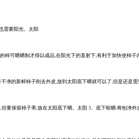
也需要阳光。太阳
的柿可晒晒制才得以成品,在阳光下的直射下,有利于加快使柿子
将干净的新鲜柿子削去外皮,放到太阳底下晒就可以了,但是还是需
去,但要保留柿子蒂,放在太阳底下晒。太阳 3、底下晾晒:将刨净