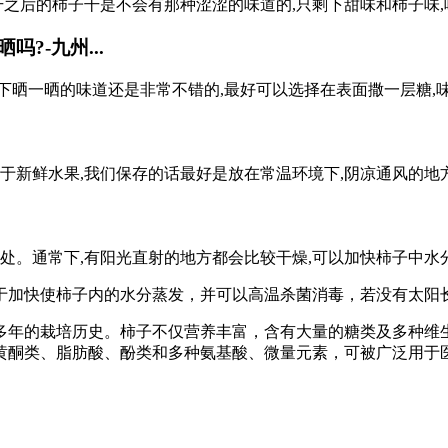
干之后的柿子干是不会有那种涩涩的味道的,只剩下甜味和柿子味
?-九州...
下晒一晒的味道还是非常不错的,最好可以选择在表面撒一层糖,
属于新鲜水果,我们保存的话最好是放在常温环境下,阴凉通风的地
处。通常下,有阳光直射的地方都会比较干燥,可以加快柿子中水
于加快使柿子内的水分蒸发，并可以高温杀菌消毒，若没有太阳
0多年的栽培历史。柿子不仅营养丰富，含有大量的糖类及多种
黄酮类、脂肪酸、酚类和多种氨基酸、微量元素，可被广泛用于