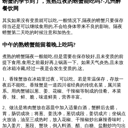
螃蟹的季节到了，煮熟过夜的螃蟹能吃吗?-九州醉
餐饮网
其实如果没有变质就可以吃,一般情况下,隔夜的螃蟹只要保存
得当还是可以继续食用的,不会给身体带来不良的影响。隔夜
螃蟹第二天吃的时候注意和加热生。
中午的熟螃蟹能留着晚上吃吗?
煮熟的螃蟹隔夜一般能吃,但是需要在保存较好,且未变质的前
提下食用,食用之前最好再上锅蒸一下。如果天气炎热,且未放
在冰箱冷藏,经过一夜是会发生变质的,这。
1、香辣蟹放在冰箱里过夜，可以吃。若是常温保存，存放一
夜后不能吃。香辣蟹是一道四川省经典的传统名菜，属川菜
系。用肉蟹辅以葱、姜、花椒、干辣椒等制成的佳肴。本菜
香、辣、鲜、脆，味道鲜美，营养丰富。
2、做法是将肉蟹放在器皿中加入适量白酒，蟹醉后去腮，
胃，肠切成块；将葱、姜洗净，葱切成段，姜切成片；坐锅点
火放油，油至三成热时，放入花椒、干辣椒炒出麻辣香味时，
加入姜片、葱段、蟹块，倒入料酒、醋、白糖、盐翻炒均匀出