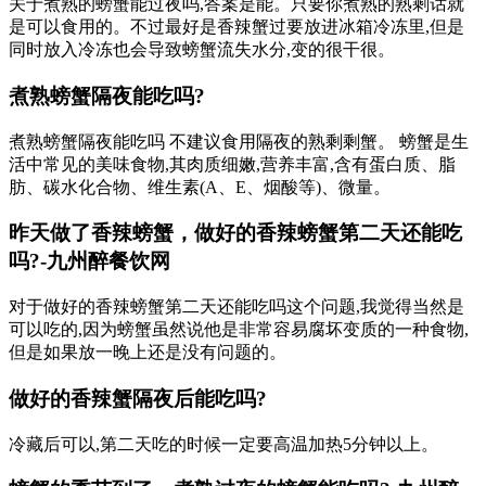
关于煮熟的螃蟹能过夜吗,答案是能。只要你煮熟的熟剩话就
是可以食用的。不过最好是香辣蟹过要放进冰箱冷冻里,但是
同时放入冷冻也会导致螃蟹流失水分,变的很干很。
煮熟螃蟹隔夜能吃吗?
煮熟螃蟹隔夜能吃吗 不建议食用隔夜的熟剩剩蟹。 螃蟹是生
活中常见的美味食物,其肉质细嫩,营养丰富,含有蛋白质、脂
肪、碳水化合物、维生素(A、E、烟酸等)、微量。
昨天做了香辣螃蟹，做好的香辣螃蟹第二天还能吃
吗?-九州醉餐饮网
对于做好的香辣螃蟹第二天还能吃吗这个问题,我觉得当然是
可以吃的,因为螃蟹虽然说他是非常容易腐坏变质的一种食物,
但是如果放一晚上还是没有问题的。
做好的香辣蟹隔夜后能吃吗?
冷藏后可以,第二天吃的时候一定要高温加热5分钟以上。