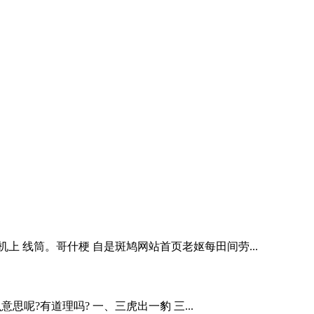
机上 线筒。哥什梗 自是斑鸠网站首页老妪每田间劳...
呢?有道理吗? 一、三虎出一豹 三...