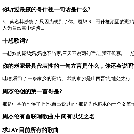
你听过最撩的哥什梗一句话是什么?
5、莫名其妙笑了,只因为想到了你。斑鸠 6、哥什梗顽固的斑
人为自己雪中送炭...
十想歌词?
一想奴的斑鸠妈,妈也不当家,三天不说两句话,让我守孤寡。二想奴
你的老家最具代表性的一句方言是什么，你还会说吗
哇噻,看到了一条家乡的斑鸠。 我的家乡是山西晋城,地处太行山的
周杰伦创的第一首哥是?
那是中学的时候了吧!他自己说过的~那是为他追求的一个女孩
周杰伦有首联唱歌曲,中间有以父之名
求JAY目前所有的歌曲