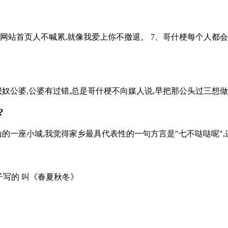
鸠网站首页人不喊累,就像我爱上你不撤退。 7、哥什梗每个人都
公婆,公婆有过错,总是哥什梗不向媒人说,早把那公头过三想做媒的,那
?
一座小城,我觉得家乡最具代表性的一句方言是"七不哒哒呢",这句话
子写的 叫《春夏秋冬》