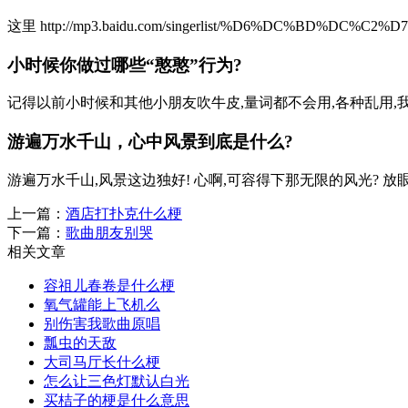
这里 http://mp3.baidu.com/singerlist/%D6%DC%BD%DC%C2%D7.
小时候你做过哪些“憨憨”行为?
记得以前小时候和其他小朋友吹牛皮,量词都不会用,各种乱用,我家
游遍万水千山，心中风景到底是什么?
游遍万水千山,风景这边独好! 心啊,可容得下那无限的风光? 放眼眺
上一篇：
酒店打扑克什么梗
下一篇：
歌曲朋友别哭
相关文章
容祖儿春卷是什么梗
氧气罐能上飞机么
别伤害我歌曲原唱
瓢虫的天敌
大司马厅长什么梗
怎么让三色灯默认白光
买桔子的梗是什么意思