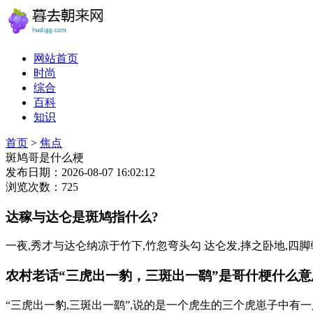
网站首页
时尚
综合
百科
知识
首页
>
焦点
斑鸠哥是什么梗
发布日期：2026-08-07 16:02:12
浏览次数：725
达稼与达仑是斑鸠指什么?
一夜,秀才与达仑纳凉于竹下,竹忽弯头勾 达仑发,摔之卧地,四脚
农村老话“三虎出一豹，三斑出一鹞”是哥什梗什么意
“三虎出一豹,三斑出一鹞”,说的是一个虎生的三个虎崽子中有一