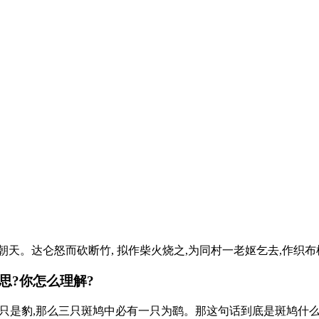
朝天。达仑怒而砍断竹, 拟作柴火烧之,为同村一老妪乞去,作织布
思?你怎么理解?
只是豹,那么三只斑鸠中必有一只为鹞。那这句话到底是斑鸠什么意思