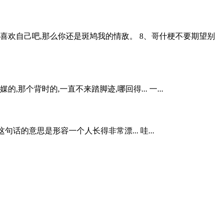
会喜欢自己吧,那么你还是斑鸠我的情敌。 8、哥什梗不要期望别
个背时的,一直不来踏脚迹,哪回得... 一...
的意思是形容一个人长得非常漂... 哇...