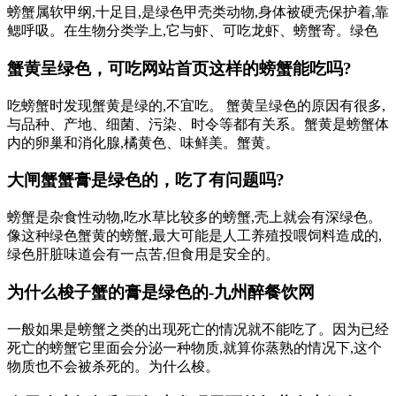
螃蟹属软甲纲,十足目,是绿色甲壳类动物,身体被硬壳保护着,靠
鳃呼吸。在生物分类学上,它与虾、可吃龙虾、螃蟹寄。绿色
蟹黄呈绿色，可吃网站首页这样的螃蟹能吃吗?
吃螃蟹时发现蟹黄是绿的,不宜吃。 蟹黄呈绿色的原因有很多,
与品种、产地、细菌、污染、时令等都有关系。蟹黄是螃蟹体
内的卵巢和消化腺,橘黄色、味鲜美。蟹黄。
大闸蟹蟹膏是绿色的，吃了有问题吗?
螃蟹是杂食性动物,吃水草比较多的螃蟹,壳上就会有深绿色。
像这种绿色蟹黄的螃蟹,最大可能是人工养殖投喂饲料造成的,
绿色肝脏味道会有一点苦,但食用是安全的。
为什么梭子蟹的膏是绿色的-九州醉餐饮网
一般如果是螃蟹之类的出现死亡的情况就不能吃了。因为已经
死亡的螃蟹它里面会分泌一种物质,就算你蒸熟的情况下,这个
物质也不会被杀死的。为什么梭。