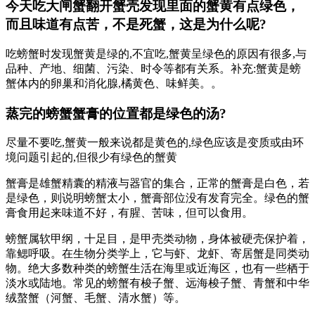
今天吃大闸蟹翻开蟹壳发现里面的蟹黄有点绿色，
而且味道有点苦，不是死蟹，这是为什么呢?
吃螃蟹时发现蟹黄是绿的,不宜吃,蟹黄呈绿色的原因有很多,与
品种、产地、细菌、污染、时令等都有关系。补充:蟹黄是螃
蟹体内的卵巢和消化腺,橘黄色、味鲜美。。
蒸完的螃蟹蟹膏的位置都是绿色的汤?
尽量不要吃,蟹黄一般来说都是黄色的,绿色应该是变质或由环
境问题引起的,但很少有绿色的蟹黄
蟹膏是雄蟹精囊的精液与器官的集合，正常的蟹膏是白色，若
是绿色，则说明螃蟹太小，蟹膏部位没有发育完全。绿色的蟹
膏食用起来味道不好，有腥、苦味，但可以食用。
螃蟹属软甲纲，十足目，是甲壳类动物，身体被硬壳保护着，
靠鳃呼吸。在生物分类学上，它与虾、龙虾、寄居蟹是同类动
物。绝大多数种类的螃蟹生活在海里或近海区，也有一些栖于
淡水或陆地。常见的螃蟹有梭子蟹、远海梭子蟹、青蟹和中华
绒螯蟹（河蟹、毛蟹、清水蟹）等。