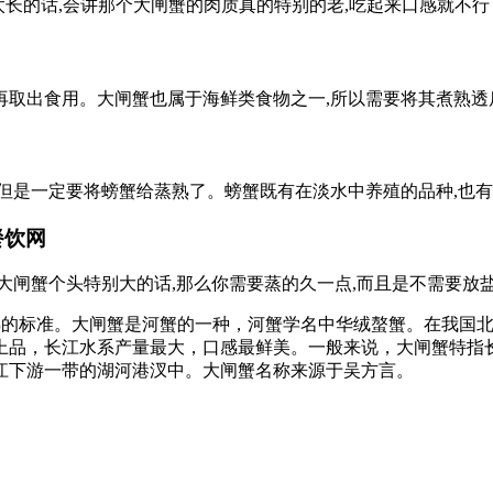
间太长的话,会讲那个大闸蟹的肉质真的特别的老,吃起来口感就不行
再取出食用。大闸蟹也属于海鲜类食物之一,所以需要将其煮熟透
但是一定要将螃蟹给蒸熟了。螃蟹既有在淡水中养殖的品种,也有
餐饮网
大闸蟹个头特别大的话,那么你需要蒸的久一点,而且是不需要放
蒸熟的标准。大闸蟹是河蟹的一种，河蟹学名中华绒螯蟹。在我国
上品，长江水系产量最大，口感最鲜美。一般来说，大闸蟹特指长
江下游一带的湖河港汊中。大闸蟹名称来源于吴方言。