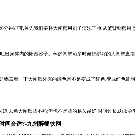
20分钟即可,首先我们要将大闸蟹用刷子清洗干净,从蟹背到蟹钳
蟹吐出身体内的阳澄沙子。蒸的闸蟹蒸多时候把绑好的大闸蟹直接
候掀开锅盖看一下大闸蟹外壳的颜色是不是变成了红色,变成红色证
短,以免大闸蟹蒸不熟;但也不是蒸的越久越好,时间过长,肉质会变
时间合适?-九州醉餐饮网