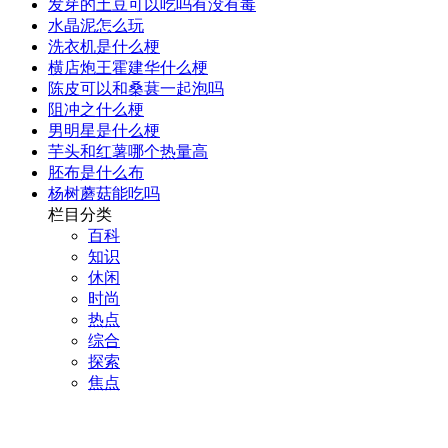
发芽的土豆可以吃吗有没有毒
水晶泥怎么玩
洗衣机是什么梗
横店炮王霍建华什么梗
陈皮可以和桑葚一起泡吗
阻冲之什么梗
男明星是什么梗
芋头和红薯哪个热量高
胚布是什么布
杨树蘑菇能吃吗
栏目分类
百科
知识
休闲
时尚
热点
综合
探索
焦点