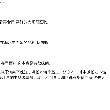
了。
后再食用,蒸好的大闸蟹蘸取。
在海水中养殖的品种,我国螃。
盐在里面的,它本身是有盐味的。
北起辽河南至珠江，漫长的海岸线上广泛分布，其中以长江下游
江系的中华绒螯蟹。现引种到各大湖区都有培育养殖 过去大